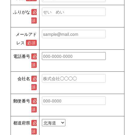
ふりがな
必
須
メールアド
レス
必須
電話番号
必
須
会社名
必
須
郵便番号
必
須
都道府県
必
須